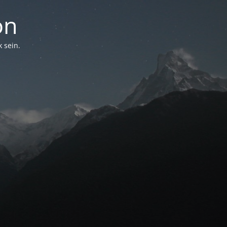
on
 sein.